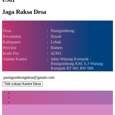
Jaga Raksa Desa
Desa
:
Pasirgombong
Kecamatan
:
Bayah
Kabupaten
:
Lebak
Provinsi
:
Banten
Kode Pos
:
42393
Alamat Kantor
:
Jalan Warung Kurupuk -
Pasirgombong KM. 0,3 Warung
Kurupuk RT 001 RW 006
pasirgombongdesa@gmail.com
Titik Lokasi Kantor Desa