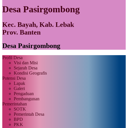
Desa Pasirgombong
Kec. Bayah, Kab. Lebak
Prov. Banten
Desa Pasirgombong
Profil Desa
Visi dan Misi
Sejarah Desa
Kondisi Geografis
Potensi Desa
Lapak
Galeri
Pengaduan
Pembangunan
Pemerintahan
SOTK
Pemerintah Desa
BPD
PKK