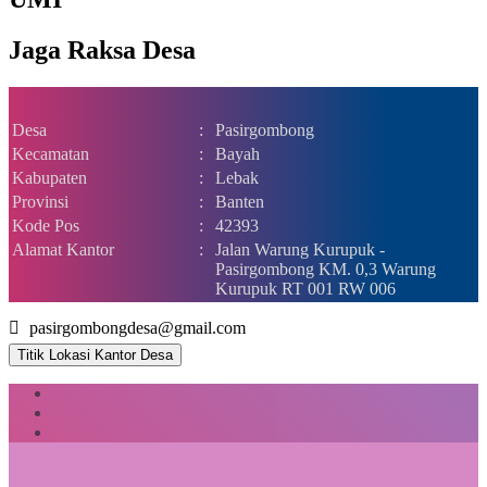
Jaga Raksa Desa
Desa
:
Pasirgombong
Kecamatan
:
Bayah
Kabupaten
:
Lebak
Provinsi
:
Banten
Kode Pos
:
42393
Alamat Kantor
:
Jalan Warung Kurupuk -
Pasirgombong KM. 0,3 Warung
Kurupuk RT 001 RW 006
pasirgombongdesa@gmail.com
Titik Lokasi Kantor Desa